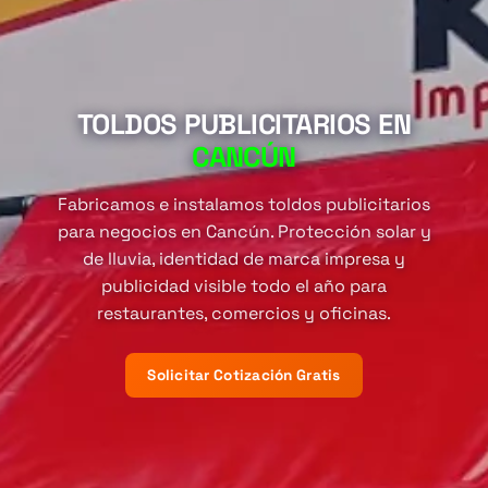
TOLDOS PUBLICITARIOS EN
CANCÚN
Fabricamos e instalamos toldos publicitarios
para negocios en Cancún. Protección solar y
de lluvia, identidad de marca impresa y
publicidad visible todo el año para
restaurantes, comercios y oficinas.
Solicitar Cotización Gratis